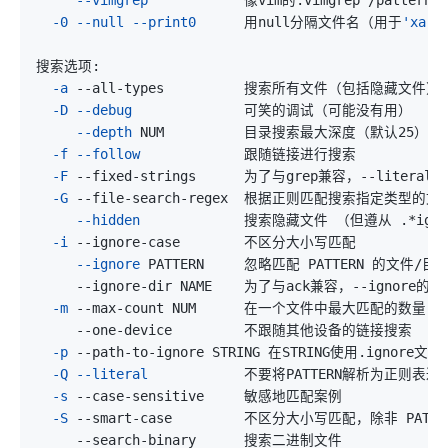
-0
--null
--print0
      用null分隔文件名（用于
'xarg
-a
-D
--debug
--depth
-f
--follow
-F
-G
--hidden
-i
--ignore
-m
 --max-count NUM      在一个文件中最大匹配的数量（
-p
-Q
--literal
-s
-S