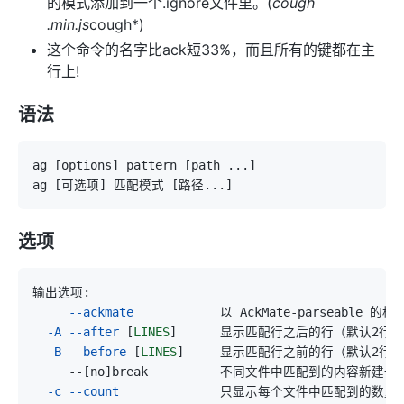
的模式添加到一个.ignore文件里。(
cough
.min.js
cough*)
这个命令的名字比ack短33%，而且所有的键都在主
行上!
语法
ag 
[
options
]
 pattern 
[
path 
..
.
]
ag 
[
可选项
]
 匹配模式 
[
路径
..
.
]
选项
--ackmate
-A
--after
[
LINES
]
-B
--before
[
LINES
]
     --
[
no
]
-c
--count