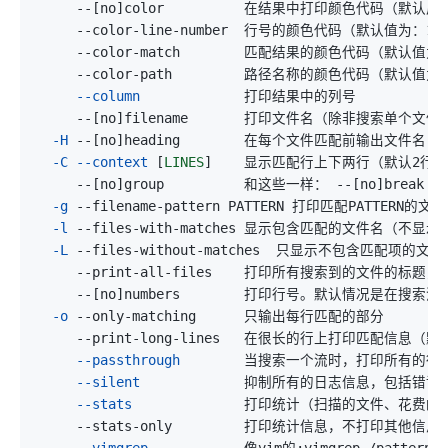
     --
[
no
]
     --color-line-number  行号的颜色代码（默认值为：1
;
     --color-match        匹配结果的颜色代码（默认值为
     --color-path         路径名称的颜色代码（默认值为
--column
     --
[
no
]
-H
 --
[
no
]
-C
--context
[
LINES
]
     --
[
no
]
group          和这些一样： --
[
no
]
break --
-g
-l
-L
     --
[
no
]
-o
     --print-long-lines   在很长的行上打印匹配信息（默
--passthrough
--silent
--stats
--vimgrep