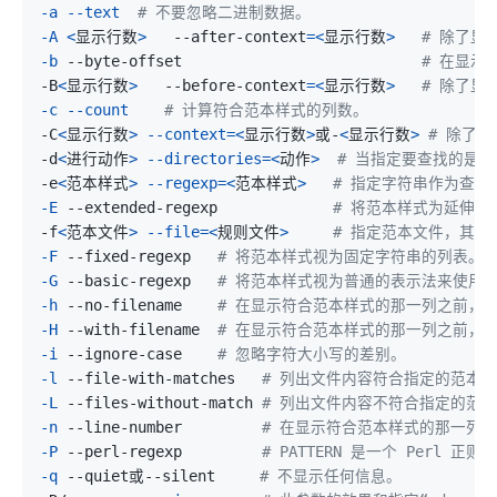
-a
--text
# 不要忽略二进制数据。
-A
<
显示行数
>
   --after-context
=
<
显示行数
>
# 除了显
-b
 --byte-offset                           
# 在显示
-B
<
显示行数
>
   --before-context
=
<
显示行数
>
# 除了显
-c
--count
# 计算符合范本样式的列数。
-C
<
显示行数
>
--context
=
<
显示行数
>
或-
<
显示行数
>
# 除了
-d
<
进行动作
>
--directories
=
<
动作
>
# 当指定要查找的是
-e
<
范本样式
>
--regexp
=
<
范本样式
>
# 指定字符串作为查找
-E
 --extended-regexp             
# 将范本样式为延伸
-f
<
范本文件
>
--file
=
<
规则文件
>
# 指定范本文件，其内
-F
 --fixed-regexp   
# 将范本样式视为固定字符串的列表。
-G
 --basic-regexp   
# 将范本样式视为普通的表示法来使用
-h
 --no-filename    
# 在显示符合范本样式的那一列之前，
-H
 --with-filename  
# 在显示符合范本样式的那一列之前，
-i
 --ignore-case    
# 忽略字符大小写的差别。
-l
 --file-with-matches   
# 列出文件内容符合指定的范本
-L
 --files-without-match 
# 列出文件内容不符合指定的范
-n
 --line-number         
# 在显示符合范本样式的那一列
-P
 --perl-regexp         
# PATTERN 是一个 Perl 正则
-q
 --quiet或--silent     
# 不显示任何信息。