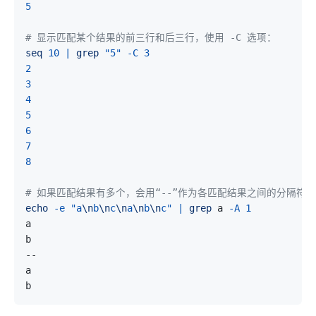
5
# 显示匹配某个结果的前三行和后三行，使用 -C 选项：
seq
10
|
grep
"5"
-C
3
2
3
4
5
6
7
8
# 如果匹配结果有多个，会用“--”作为各匹配结果之间的分隔符：
echo
-e
"a
\n
b
\n
c
\n
a
\n
b
\n
c"
|
grep
 a 
-A
1