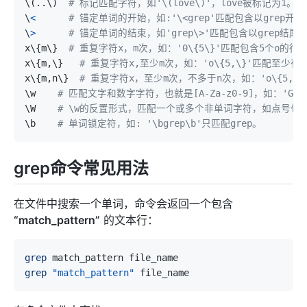
\
(
..
\
)
# 标记匹配字符，如'\(love\)'，love被标记为1。  
\
<
# 锚定单词的开始，如:'\<grep'匹配包含以grep开头
\
>
# 锚定单词的结束，如'grep\>'匹配包含以grep结尾
x
\
{
m
\
}
# 重复字符x，m次，如：'0\{5\}'匹配包含5个o的行。
x
\
{
m,
\
}
# 重复字符x,至少m次，如：'o\{5,\}'匹配至少有5
x
\
{
m,n
\
}
# 重复字符x，至少m次，不多于n次，如：'o\{5,10\
\
w    
# 匹配文字和数字字符，也就是[A-Za-z0-9]，如：'G
\
W    
# \w的反置形式，匹配一个或多个非单词字符，如点号句号
\
b    
# 单词锁定符，如: '\bgrep\b'只匹配grep。  
grep命令常见用法
在文件中搜索一个单词，命令会返回一个包含
“match_pattern”
的文本行：
grep
grep
"match_pattern"