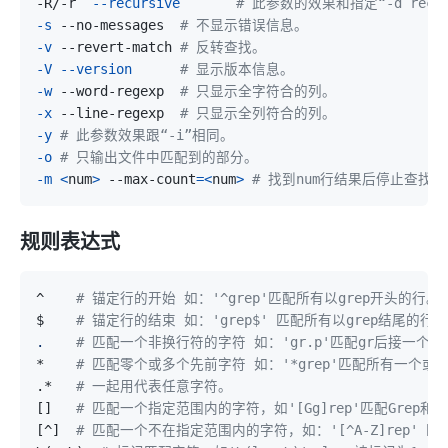
-R/-r  
--recursive
# 此参数的效果和指定“-d recu
-s
 --no-messages  
# 不显示错误信息。
-v
 --revert-match 
# 反转查找。
-V
--version
# 显示版本信息。   
-w
 --word-regexp  
# 只显示全字符合的列。
-x
 --line-regexp  
# 只显示全列符合的列。
-y
# 此参数效果跟“-i”相同。
-o
# 只输出文件中匹配到的部分。
-m
<
num
>
 --max-count
=
<
num
>
# 找到num行结果后停止查找
规则表达式
^    
# 锚定行的开始 如：'^grep'匹配所有以grep开头的行。 
$    
# 锚定行的结束 如：'grep$' 匹配所有以grep结尾的行。
.
# 匹配一个非换行符的字符 如：'gr.p'匹配gr后接一个任
*    
# 匹配零个或多个先前字符 如：'*grep'匹配所有一个或多
.*   
# 一起用代表任意字符。   
[
]
# 匹配一个指定范围内的字符，如'[Gg]rep'匹配Grep和gr
[
^
]
# 匹配一个不在指定范围内的字符，如：'[^A-Z]rep' 匹