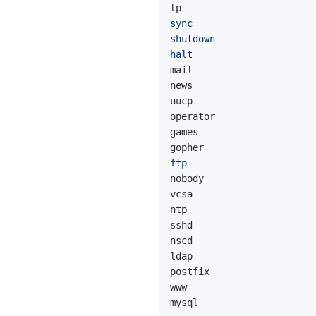
sync
shutdown
halt
ftp