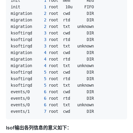
init          
1
 root  mem       REG                
init          
1
 root   10u     FIFO               
0
migration     
2
 root  cwd       DIR                
migration     
2
 root  rtd       DIR                
migration     
2
ksoftirqd     
3
 root  cwd       DIR                
ksoftirqd     
3
 root  rtd       DIR                
ksoftirqd     
3
migration     
4
 root  cwd       DIR                
migration     
4
 root  rtd       DIR                
migration     
4
ksoftirqd     
5
 root  cwd       DIR                
ksoftirqd     
5
 root  rtd       DIR                
ksoftirqd     
5
events/0      
6
 root  cwd       DIR                
events/0      
6
 root  rtd       DIR                
events/0      
6
events/1      
7
 root  cwd       DIR                
lsof输出各列信息的意义如下：