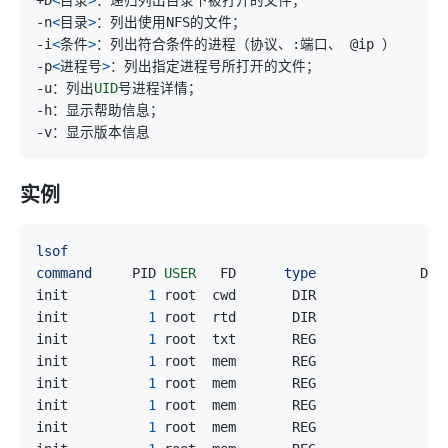
-n
<
目录
>
-i
<
条件
>
-p
<
进程号
>
-u：列出
UID
实例
lsof
command
     PID 
USER
   FD      
type
init          
1
 root  cwd       DIR                
init          
1
 root  rtd       DIR                
init          
1
 root  txt       REG                
init          
1
 root  mem       REG                
init          
1
 root  mem       REG                
init          
1
 root  mem       REG                
init          
1
 root  mem       REG                