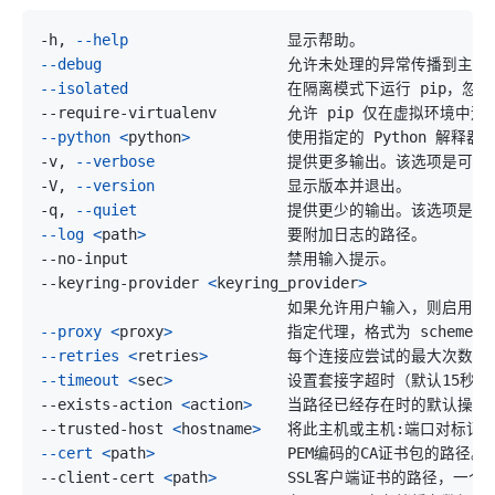
-h, 
--help
--debug
--isolated
--python
<
python
>
-v, 
--verbose
-V, 
--version
-q, 
--quiet
--log
<
path
>
--keyring-provider 
<
keyring_provider
>
                            如果允许用户输入，则
--proxy
<
proxy
>
             指定代理，格式为 scheme:/
--retries
<
retries
>
--timeout
<
sec
>
--exists-action 
<
action
>
    当路径已经存在时的默认操作
--trusted-host 
<
hostname
>
--cert
<
path
>
               PEM编码的CA证书包
--client-cert 
<
path
>